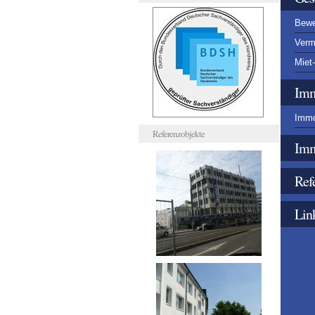
Bewe
Verm
Miet
Imm
Immo
Referenzobjekte
Imm
Ref
Lin