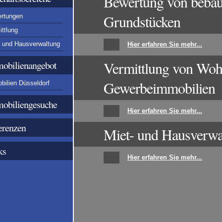
Bewertung von bebau
Grundstücken
rtungen
ittlung
- und Hausverwaltung
Hier erfahren Sie mehr...
Vermittlung von Woh
obilienangebot
Gewerbeimmobilien
bilien Düsseldorf
obiliengesuche
Hier erfahren Sie mehr...
erenzen
Miet- und Hausverwa
ks
Hier erfahren Sie mehr...